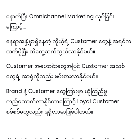
နောက်ပြီး Omnichannel Marketing လုပ်ခြင်း
ကြောင့်…
နေရာအနှံ့မှာရှိနေတဲ့ ကိုယ့်ရဲ့ Customer တွေနဲ့ အရင်က
ထက်ပိုပြီး ထိတွေ့ဆက်သွယ်လာနိုင်မယ်။
Customer အဟောင်းတွေအပြင် Customer အသစ်
တွေရဲ့ အာရုံကိုလည်း ဖမ်းစားလာနိုင်မယ်။
Brand နဲ့ Customer တွေကြားမှာ ယုံကြည်မှု
တည်ဆောက်လာနိုင်တာကြောင့် Loyal Customer
စစ်စစ်တွေလည်း ရရှိလာမှာဖြစ်ပါတယ်။