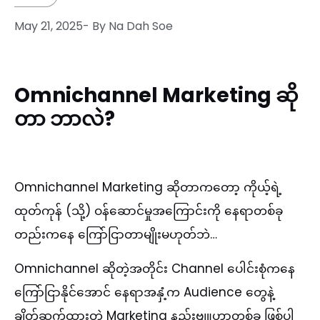
May 21, 2025
- By
Na Dah Soe
Omnichannel Marketing ဆို
တာ ဘာလဲ?
Omnichannel Marketing ဆိုတာကတော့ ကိုယ့်ရဲ့
ထုတ်ကုန် (သို့) ဝန်ဆောင်မှုအကြောင်းကို နေရာတစ်ခု
တည်းကနေ ကြော်ငြာတာမျိုးမဟုတ်ဘဲ…
Omnichannel ဆိုတဲ့အတိုင်း Channel ပေါင်းစုံကနေ
ကြော်ငြာနိုင်အောင် နေရာအနှံ့က Audience တွေနဲ့
ချိတ်ဆက်ထားတဲ့ Marketing နည်းဗျူဟာတစ်ခု ဖြစ်ပါ