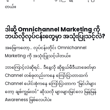
တယ်။
ဒါဆို Omnichannel Marketing ကို
ဘယ်လိုလုပ်ငန်းတွေမှာ အသုံးပြုသင့်လဲ?
အဖြေကတော့… လုပ်ငန်းတိုင်း Omnichannel
Marketing ကို အသုံးပြုသင့်ပါတယ်။
ဘာကြောင့်လဲဆိုရင်… ဒီနေ့လို ဆိုရှယ်မီဒီယာခေတ်မှာ
Channel တစ်ခုတည်းကနေ ကြော်ငြာ‌တာထက်
Channel ပေါင်းစုံကနေ ကြော်ငြာတာက “မြင်ပါများ
တော့ ချစ်ကျွမ်းဝင်” ဆိုသလို များများမြင်လေ မြန်မြန်
Awareness ဖြစ်လေပါပဲ။