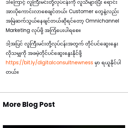
ဒါကြောင့် လူကြီးမင်းတို့လုပ်ငန်းကို လူသိများပြီး ရောင်း
အားပိုကောင်းလာစေချင်တယ်၊ Customer တွေနဲ့လည်း
အမြဲဆက်သွယ်နေချင်တယ်ဆိုရင်တော့ Omnichannel
Marketing လုပ်ဖို့ အကြံပေးပါရစေ။
ဒါ့အပြင် လူကြီးမင်းတို့လုပ်ငန်းအတွက် တိုင်ပင်ဆွေးနွေး
လိုသမျှကို အခမဲ့တိုင်ပင်ဆွေးနွေးနိုင်ဖို့
https://bit.ly/digitalconsultnewness
မှာ ရယူနိုင်ပါ
တယ်။
More Blog Post​