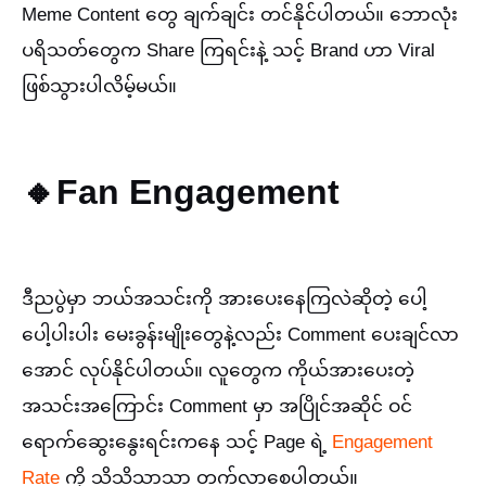
Meme Content တွေ ချက်ချင်း တင်နိုင်ပါတယ်။ ဘောလုံး
ပရိသတ်တွေက Share ကြရင်းနဲ့ သင့် Brand ဟာ Viral
ဖြစ်သွားပါလိမ့်မယ်။
🔸Fan Engagement
ဒီညပွဲမှာ ဘယ်အသင်းကို အားပေးနေကြလဲဆိုတဲ့ ပေါ့
ပေါ့ပါးပါး မေးခွန်းမျိုးတွေနဲ့လည်း Comment ပေးချင်လာ
အောင် လုပ်နိုင်ပါတယ်။ လူတွေက ကိုယ်အားပေးတဲ့
အသင်းအကြောင်း Comment မှာ အပြိုင်အဆိုင် ဝင်
ရောက်ဆွေးနွေးရင်းကနေ သင့် Page ရဲ့
Engagement
Rate
ကို သိသိသာသာ တက်လာစေပါတယ်။