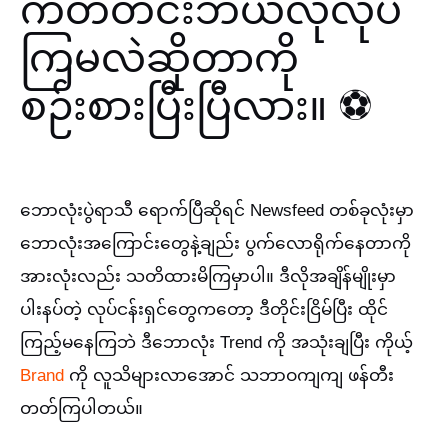
ကတ်တင်းဘယ်လိုလုပ်
ကြမလဲဆိုတာကို
စဉ်းစားပြီးပြီလား။ ⚽️
ဘောလုံးပွဲရာသီ ရောက်ပြီဆိုရင် Newsfeed တစ်ခုလုံးမှာ
ဘောလုံးအကြောင်းတွေနဲ့ချည်း ပွက်လောရိုက်နေတာကို
အားလုံးလည်း သတိထားမိကြမှာပါ။
ဒီလိုအချိန်မျိုးမှာ
ပါးနပ်တဲ့ လုပ်ငန်းရှင်တွေကတော့ ဒီတိုင်းငြိမ်ပြီး ထိုင်
ကြည့်မနေကြဘဲ ဒီဘောလုံး Trend ကို အသုံးချပြီး ကိုယ့်
Brand
ကို လူသိများလာအောင် သဘာဝကျကျ ဖန်တီး
တတ်ကြပါတယ်။