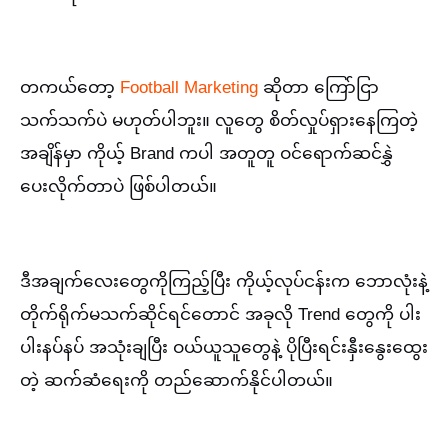
တကယ်တော့
Football Marketing
ဆိုတာ ကြော်ငြာ
သက်သက်ပဲ မဟုတ်ပါဘူး။ လူတွေ စိတ်လှုပ်ရှားနေကြတဲ့
အချိန်မှာ ကိုယ့် Brand ကပါ အတူတူ ဝင်ရောက်ဆင်နွှဲ
ပေးလိုက်တာပဲ ဖြစ်ပါတယ်။
ဒီအချက်လေးတွေကိုကြည့်ပြီး ကိုယ့်လုပ်ငန်းက ဘောလုံးနဲ့
တိုက်ရိုက်မသက်ဆိုင်ရင်တောင် အခုလို Trend တွေကို ပါး
ပါးနပ်နပ် အသုံးချပြီး ဝယ်ယူသူတွေနဲ့ ပိုပြီးရင်းနှီးနွေးထွေး
တဲ့ ဆက်ဆံရေးကို တည်ဆောက်နိုင်ပါတယ်။