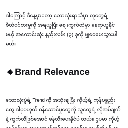
ဒါကြောင့် ဒီနေ့မှာတော့ ဘောလုံးရာသီမှာ လူတွေရဲ့
စိတ်ဝင်စားမှုကို အရယူပြီး စျေးကွက်ထဲမှာ နေရာယူနိုင်
မယ့် အကောင်းဆုံး နည်းလမ်း (၃) ခုကို မျှဝေပေးသွားပါ
မယ်။
🔸Brand Relevance
ဘောလုံးပွဲရဲ့ Trend ကို အသုံးချပြီး ကိုယ့်ရဲ့ ကုန်ပစ္စည်း
တွေ ဒါမှမဟုတ် ဝန်ဆောင်မှုတွေကို လူတွေရဲ့ လိုအပ်ချက်
နဲ့ ကွက်တိဖြစ်အောင် ဖန်တီးပေးနိုင်ပါတယ်။ ဥပမာ ကိုယ့်