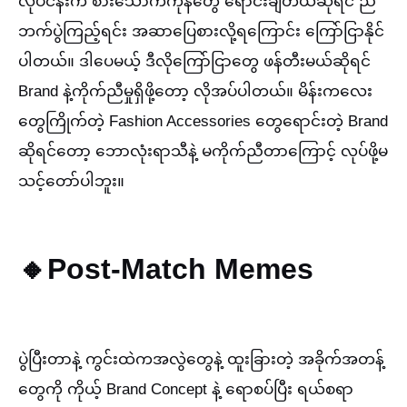
လုပ်ငန်းက စားသောက်ကုန်တွေ ရောင်းချတယ်ဆိုရင် ည
ဘက်ပွဲကြည့်ရင်း အဆာပြေစားလို့ရကြောင်း ကြော်ငြာနိုင်
ပါတယ်။ ဒါပေမယ့် ဒီလိုကြော်ငြာတွေ ဖန်တီးမယ်ဆိုရင်
Brand နဲ့ကိုက်ညီမှုရှိဖို့တော့ လိုအပ်ပါတယ်။ မိန်းကလေး
တွေကြိုက်တဲ့ Fashion Accessories တွေရောင်းတဲ့ Brand
ဆိုရင်တော့ ဘောလုံးရာသီနဲ့ မကိုက်ညီတာကြောင့် လုပ်ဖို့မ
သင့်တော်ပါဘူး။
🔸Post-Match Memes
ပွဲပြီးတာနဲ့ ကွင်းထဲကအလွဲတွေနဲ့ ထူးခြားတဲ့ အခိုက်အတန့်
တွေကို ကိုယ့် Brand Concept နဲ့ ရောစပ်ပြီး ရယ်စရာ