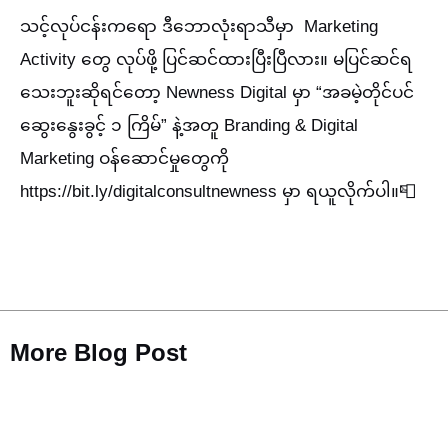
သင့်လုပ်ငန်းကရော ဒီဘောလုံးရာသီမှာ Marketing
Activity တွေ လုပ်ဖို့ ပြင်ဆင်ထားပြီးပြီလား။ မပြင်ဆင်ရ
သေးဘူးဆိုရင်တော့ Newness Digital မှာ “အခမဲ့တိုင်ပင်
ဆွေးနွေးခွင့် ၁ ကြိမ်” နဲ့အတူ Branding & Digital
Marketing ဝန်ဆောင်မှုတွေကို
https://bit.ly/digitalconsultnewness မှာ ရယူလိုက်ပါ။📮
More Blog Post​